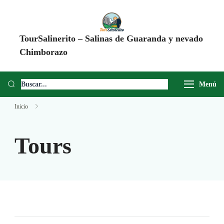
TourSalinerito – Salinas de Guaranda y nevado
Chimborazo
Operadora de turismo en Salinas de Guaranda desde 2008. Tours al
Chimborazo, Minas de Sal, Quesera El Salinerito, Chocolates El
Menú
Salinerito y experiencias comunitarias en Ecuador.
Inicio
Tours