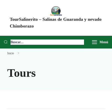
TourSalinerito – Salinas de Guaranda y nevado
Chimborazo
Operadora de turismo en Salinas de Guaranda desde 2008. Tours al
Chimborazo, Minas de Sal, Quesera El Salinerito, Chocolates El
Menú
Salinerito y experiencias comunitarias en Ecuador.
Inicio
Tours