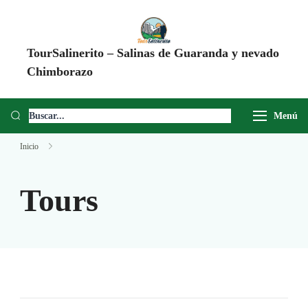
TourSalinerito – Salinas de Guaranda y nevado
Chimborazo
Operadora de turismo en Salinas de Guaranda desde 2008. Tours al
Chimborazo, Minas de Sal, Quesera El Salinerito, Chocolates El
Menú
Salinerito y experiencias comunitarias en Ecuador.
Inicio
Tours