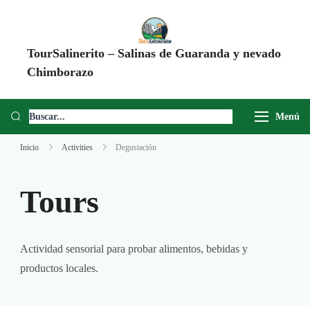
TourSalinerito – Salinas de Guaranda y nevado
Chimborazo
Operadora de turismo en Salinas de Guaranda desde 2008. Tours al
Chimborazo, Minas de Sal, Quesera El Salinerito, Chocolates El
Menú
Salinerito y experiencias comunitarias en Ecuador.
Inicio
Activities
Degustación
Tours
Actividad sensorial para probar alimentos, bebidas y
productos locales.