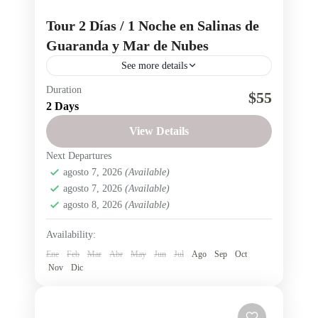
Tour 2 Días / 1 Noche en Salinas de
Guaranda y Mar de Nubes
See more details
Duration
Descubre Salinas de Guaranda en un tour de 2
$55
2 Days
días y 1 noche desde Quito o Ambato. Conoce
las fábricas de quesos y chocolates, visita las
View Details
Minas de Sal, disfruta de la gastronomía local y
Next Departures
Provincia de Bolívar
,
Salinas de Guaranda
contempla el atardecer y el Mar de Nubes desde
agosto 7, 2026
(Available)
Fácil
agosto 7, 2026
(Available)
el mirador La Caída del Sol.
1 Person
agosto 8, 2026
(Available)
Availability:
Ene
Feb
Mar
Abr
May
Jun
Jul
Ago
Sep
Oct
Nov
Dic