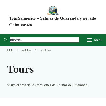
TourSalinerito – Salinas de Guaranda y nevado
Chimborazo
Operadora de turismo en Salinas de Guaranda desde 2008. Tours al
Chimborazo, Minas de Sal, Quesera El Salinerito, Chocolates El
Menú
Salinerito y experiencias comunitarias en Ecuador.
Inicio
Activities
Farallones
Tours
Visita el área de los farallones de Salinas de Guaranda