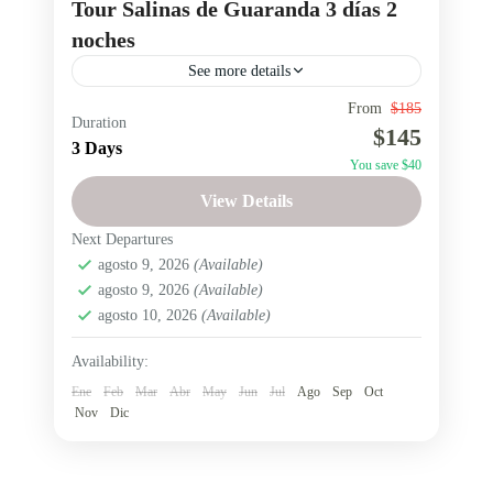
Tour Salinas de Guaranda 3 días 2
noches
See more details
From
$185
chocolate artesanal ecuador
Festival del Chocolate
Duration
$145
3 Days
Festival del Chocolate Salinas
Salinas de Guaranda
You save $40
Tour desde Quito
tour Salinas de Guaranda
View Details
turismo comunitario ecuador
turismo en Bolívar
Next Departures
Tour Salinas de Guaranda 3 días 2 noches
agosto 9, 2026
(Available)
inolvidables Descubre Salinas viviendo
agosto 9, 2026
(Available)
agosto 10, 2026
(Available)
experiencias auténticas del turismo comunitario
en la provincia de Bolívar. Durante el
Availability:
Salinas de Guaranda
recorrido...
1 Person
Ene
Feb
Mar
Abr
May
Jun
Jul
Ago
Sep
Oct
Nov
Dic