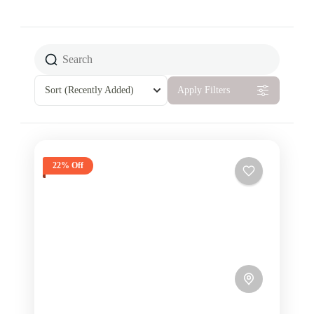
Sort
(Recently Added)
Apply Filters
22% Off