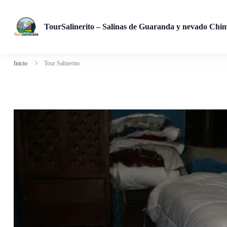
TourSalinerito – Salinas de Guaranda y nevado Chi
Operadora de turismo en Salinas de Guaranda desde 2008. Tours
Inicio
Tour Salinerito