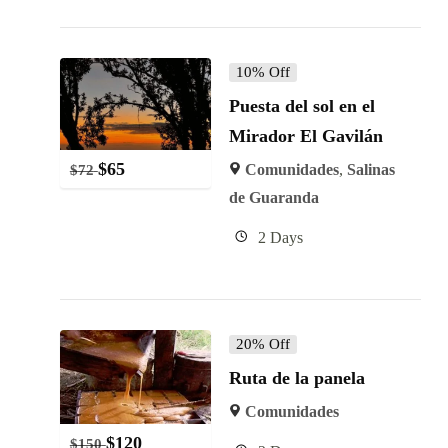
10% Off
Puesta del sol en el
Mirador El Gavilán
$
65
Comunidades
,
Salinas
$
72
de Guaranda
2 Days
20% Off
Ruta de la panela
Comunidades
$
120
$
150