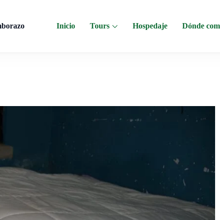
mborazo
Inicio
Tours
Hospedaje
Dónde com
 al Chimborazo, Minas de Sal, Quesera El Salinerito, Chocolates El Salinerito