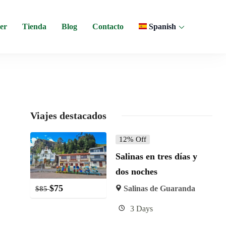
er
Tienda
Blog
Contacto
Spanish
 y experiencias comunitarias en Ecuador.
Viajes destacados
12% Off
Salinas en tres días y
dos noches
$
75
Salinas de Guaranda
$
85
3 Days