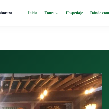
mborazo
Inicio
Tours
Hospedaje
Dónde com
 al Chimborazo, Minas de Sal, Quesera El Salinerito, Chocolates El Salinerito