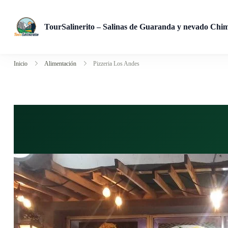
TourSalinerito – Salinas de Guaranda y nevado Chi
Operadora de turismo en Salinas de Guaranda desde 2008. Tours
Inicio
Alimentación
Pizzeria Los Andes