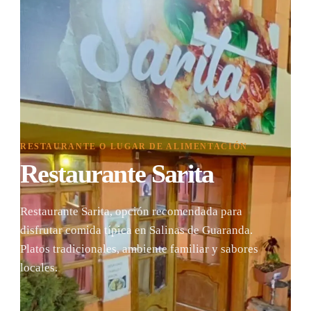
RESTAURANTE O LUGAR DE ALIMENTACIÓN
Restaurante Sarita
Restaurante Sarita, opción recomendada para
disfrutar comida típica en Salinas de Guaranda.
Platos tradicionales, ambiente familiar y sabores
locales.