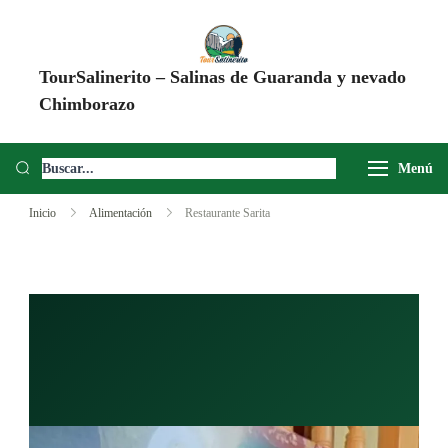
TourSalinerito – Salinas de Guaranda y nevado
Chimborazo
Operadora de turismo en Salinas de Guaranda desde 2008. Tours al
Chimborazo, Minas de Sal, Quesera El Salinerito, Chocolates El
Menú
Salinerito y experiencias comunitarias en Ecuador.
Inicio
Alimentación
Restaurante Sarita