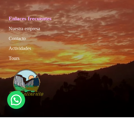
Enlaces frecuentes
Nuestra empresa
Contacto
Actividades
Tours
© Copyright 2026
TourSalinerito – Salinas de Guaranda y
nevado Chimborazo
.