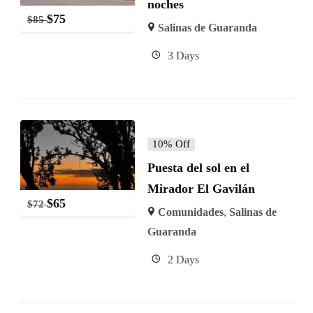
noches
$
75
$
85
Salinas de Guaranda
3 Days
10% Off
Puesta del sol en el
Mirador El Gavilán
$
65
$
72
Comunidades
,
Salinas de
Guaranda
2 Days