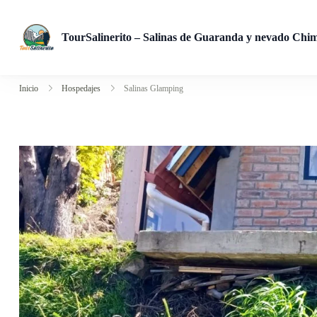
TourSalinerito – Salinas de Guaranda y nevado Chi
Operadora de turismo en Salinas de Guaranda desde 2008. Tours
Inicio
Hospedajes
Salinas Glamping