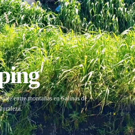
ping
daje entre montañas en Salinas de
turaleza.