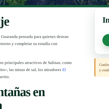
je
I
e Guaranda pensada para quienes desean
entorno y completar su estadía con
s principales atractivos de Salinas, como
Confirm
to», las minas de sal, los miradores
El
y condi
erito.
ntañas en
a