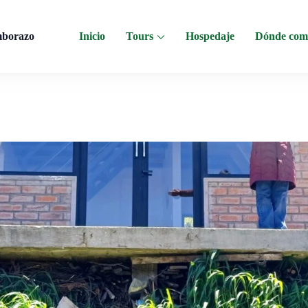
mborazo
Inicio
Tours
Hospedaje
Dónde com
 al Chimborazo, Minas de Sal, Quesera El Salinerito, Chocolates El Salinerito