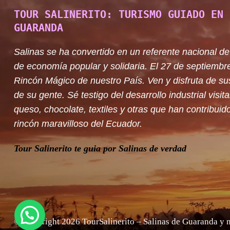
TOUR SALINERITO: TURISMO GUIADO EN 
GUARANDA
Salinas se ha convertido en un referente nacional de
de economía popular y solidaria. El 27 de septiembr
Rincón Mágico de nuestro País. Ven y disfruta de su
de su gente. Sé testigo del desarrollo industrial visit
queso, chocolate, textiles y otras que han contribuido
rincón maravilloso del Ecuador.
Tour Salinerito te guia por Salinas de verdad
© Copyright 2026
TourSalinerito – Salinas de Guaranda y