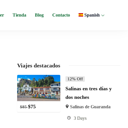
er
Tienda
Blog
Contacto
Spanish
 y experiencias comunitarias en Ecuador.
Viajes destacados
12% Off
Salinas en tres días y
dos noches
$
75
Salinas de Guaranda
$
85
3 Days