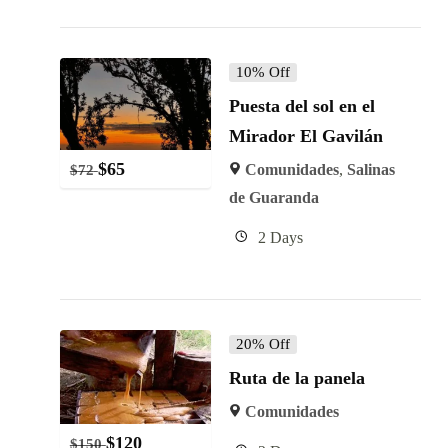
10% Off
Puesta del sol en el
Mirador El Gavilán
$
65
Comunidades
,
Salinas
$
72
de Guaranda
2 Days
20% Off
Ruta de la panela
Comunidades
$
120
$
150