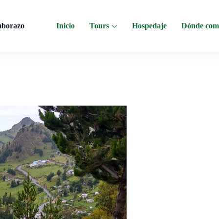
mborazo
Inicio
Tours
Hospedaje
Dónde com
 al Chimborazo, Minas de Sal, Quesera El Salinerito, Chocolates El Salinerito