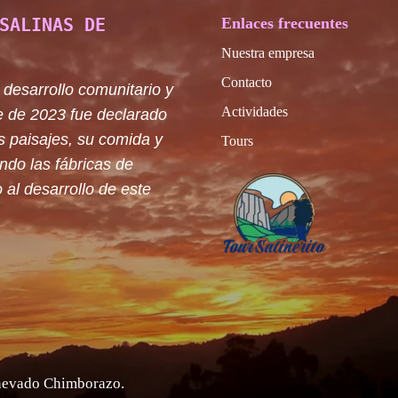
SALINAS DE
Enlaces frecuentes
Nuestra empresa
Contacto
 desarrollo comunitario y
Actividades
e de 2023 fue declarado
s paisajes, su comida y
Tours
ando las fábricas de
 al desarrollo de este
 nevado Chimborazo
.