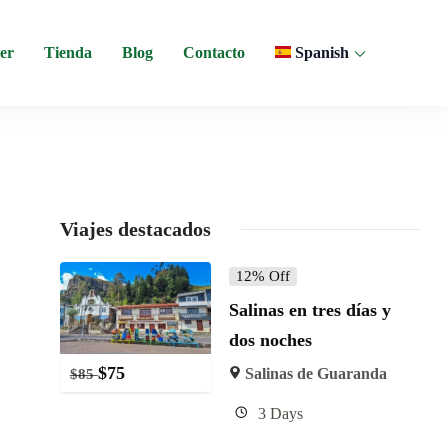
er
Tienda
Blog
Contacto
Spanish
 y experiencias comunitarias en Ecuador.
Viajes destacados
12% Off
Salinas en tres días y
dos noches
$
75
Salinas de Guaranda
$
85
3 Days