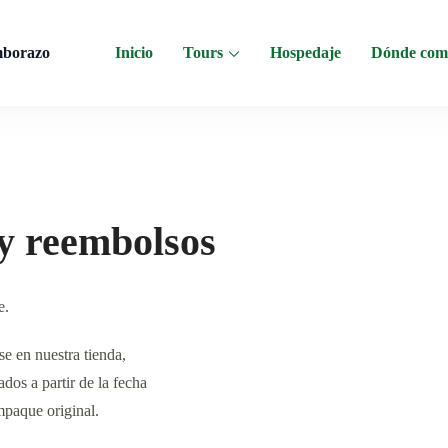
mborazo
Inicio
Tours
Hospedaje
Dónde com
 al Chimborazo, Minas de Sal, Quesera El Salinerito, Chocolates El Salinerito
 y reembolsos
e.
e en nuestra tienda,
dos a partir de la fecha
mpaque original.