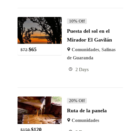
10% Off
Puesta del sol en el
Mirador El Gavilán
$
65
Comunidades
,
Salinas
$
72
de Guaranda
2 Days
20% Off
Ruta de la panela
Comunidades
$
120
$
150