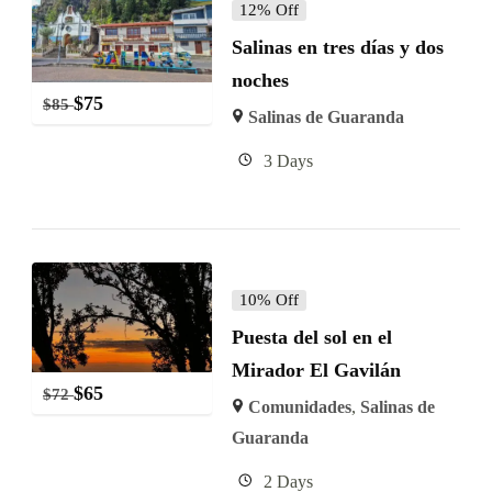
12% Off
Salinas en tres días y dos
noches
$
75
$
85
Salinas de Guaranda
3 Days
10% Off
Puesta del sol en el
Mirador El Gavilán
$
65
$
72
Comunidades
,
Salinas de
Guaranda
2 Days