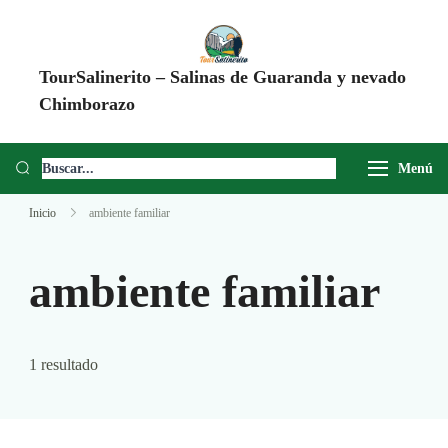
TourSalinerito – Salinas de Guaranda y nevado
Chimborazo
Operadora de turismo en Salinas de Guaranda desde 2008. Tours al
Chimborazo, Minas de Sal, Quesera El Salinerito, Chocolates El
Menú
Salinerito y experiencias comunitarias en Ecuador.
Inicio
ambiente familiar
ambiente familiar
1 resultado