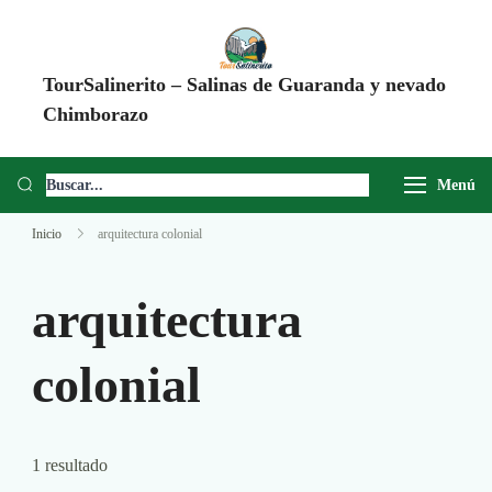
TourSalinerito – Salinas de Guaranda y nevado
Chimborazo
Operadora de turismo en Salinas de Guaranda desde 2008. Tours al
Chimborazo, Minas de Sal, Quesera El Salinerito, Chocolates El
Menú
Salinerito y experiencias comunitarias en Ecuador.
Inicio
arquitectura colonial
arquitectura
colonial
1 resultado