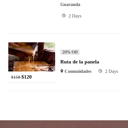
Guaranda
2 Days
20% Off
Ruta de la panela
Comunidades
2 Days
$
120
$
150