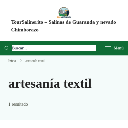
TourSalinerito – Salinas de Guaranda y nevado
Chimborazo
Operadora de turismo en Salinas de Guaranda desde 2008. Tours al
Chimborazo, Minas de Sal, Quesera El Salinerito, Chocolates El
Menú
Salinerito y experiencias comunitarias en Ecuador.
Inicio
artesanía textil
artesanía textil
1 resultado