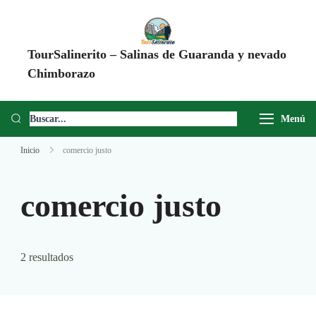
TourSalinerito – Salinas de Guaranda y nevado
Chimborazo
Operadora de turismo en Salinas de Guaranda desde 2008. Tours al
Chimborazo, Minas de Sal, Quesera El Salinerito, Chocolates El
Menú
Salinerito y experiencias comunitarias en Ecuador.
Inicio
comercio justo
comercio justo
2 resultados