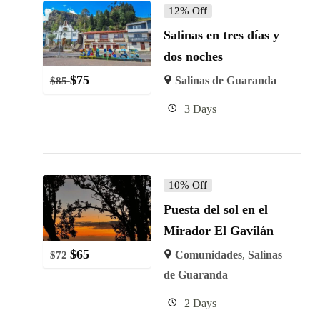
12% Off
Salinas en tres días y
dos noches
$
75
Salinas de Guaranda
$
85
3 Days
10% Off
Puesta del sol en el
Mirador El Gavilán
$
65
Comunidades
,
Salinas
$
72
de Guaranda
2 Days