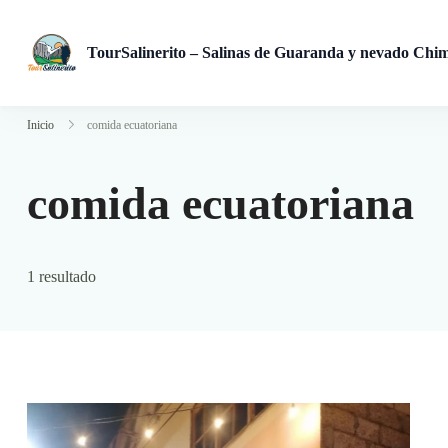
TourSalinerito – Salinas de Guaranda y nevado Chi
Operadora de turismo en Salinas de Guaranda desde 2008. Tours
Inicio
comida ecuatoriana
comida ecuatoriana
1 resultado