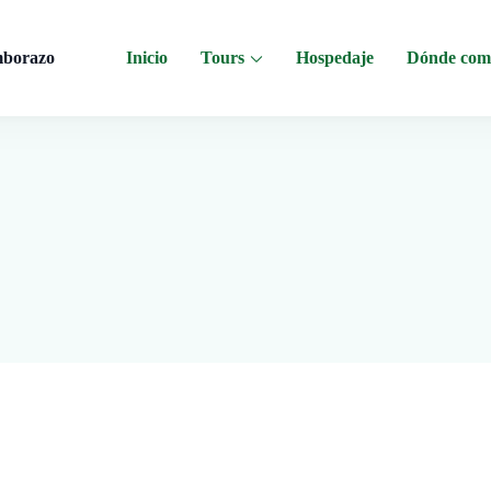
mborazo
Inicio
Tours
Hospedaje
Dónde com
 al Chimborazo, Minas de Sal, Quesera El Salinerito, Chocolates El Salinerito