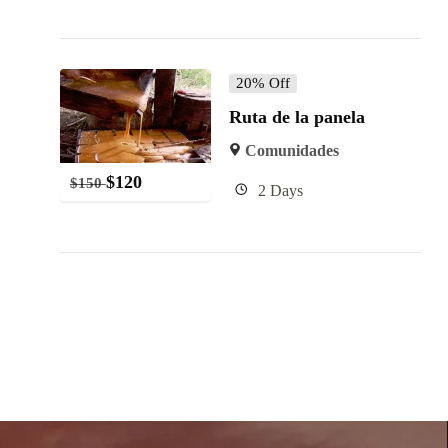
20% Off
Ruta de la panela
Comunidades
$
120
$
150
2 Days