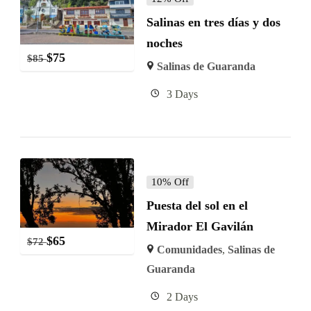
Salinas en tres días y dos
noches
$
75
$
85
Salinas de Guaranda
3 Days
10% Off
Puesta del sol en el
Mirador El Gavilán
$
65
$
72
Comunidades
,
Salinas de
Guaranda
2 Days