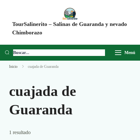
TourSalinerito – Salinas de Guaranda y nevado
Chimborazo
Operadora de turismo en Salinas de Guaranda desde 2008. Tours al
Chimborazo, Minas de Sal, Quesera El Salinerito, Chocolates El
Menú
Salinerito y experiencias comunitarias en Ecuador.
Inicio
cuajada de Guaranda
cuajada de
Guaranda
1 resultado