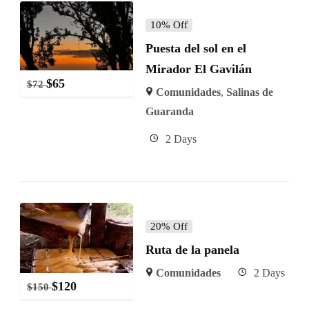
10% Off
Puesta del sol en el
Mirador El Gavilán
$
65
$
72
Comunidades
,
Salinas de
Guaranda
2 Days
20% Off
Ruta de la panela
Comunidades
2 Days
$
120
$
150