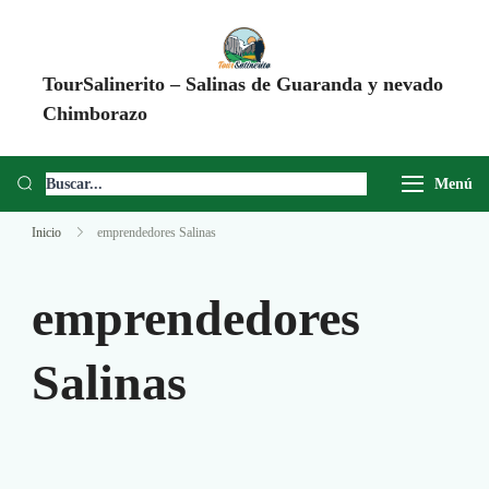
TourSalinerito – Salinas de Guaranda y nevado
Chimborazo
Operadora de turismo en Salinas de Guaranda desde 2008. Tours al
Chimborazo, Minas de Sal, Quesera El Salinerito, Chocolates El
Menú
Salinerito y experiencias comunitarias en Ecuador.
Inicio
emprendedores Salinas
emprendedores
Salinas