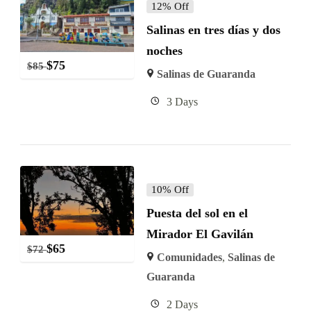
12% Off
Salinas en tres días y dos
noches
$
75
$
85
Salinas de Guaranda
3 Days
10% Off
Puesta del sol en el
Mirador El Gavilán
$
65
$
72
Comunidades
,
Salinas de
Guaranda
2 Days