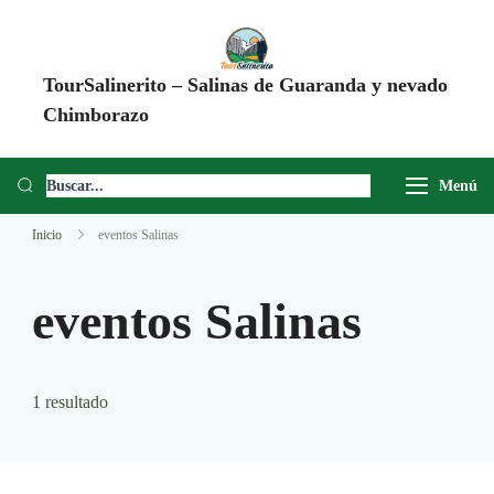
TourSalinerito – Salinas de Guaranda y nevado
Chimborazo
Operadora de turismo en Salinas de Guaranda desde 2008. Tours al
Chimborazo, Minas de Sal, Quesera El Salinerito, Chocolates El
Menú
Salinerito y experiencias comunitarias en Ecuador.
Inicio
eventos Salinas
eventos Salinas
1 resultado