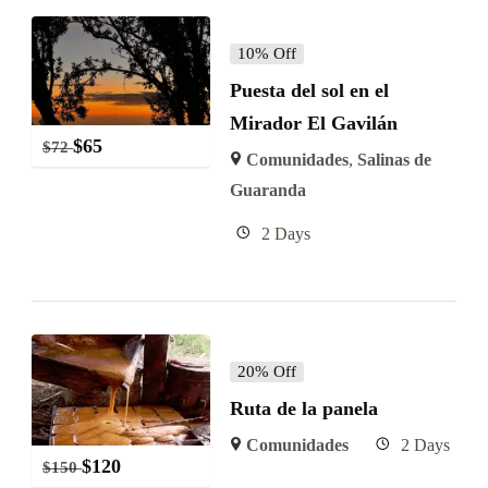
10% Off
Puesta del sol en el
Mirador El Gavilán
$
65
$
72
Comunidades
,
Salinas de
Guaranda
2 Days
20% Off
Ruta de la panela
Comunidades
2 Days
$
120
$
150