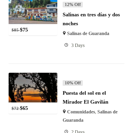
12% Off
Salinas en tres días y dos
noches
$
75
$
85
Salinas de Guaranda
3 Days
10% Off
Puesta del sol en el
Mirador El Gavilán
$
65
$
72
Comunidades
,
Salinas de
Guaranda
2 Days