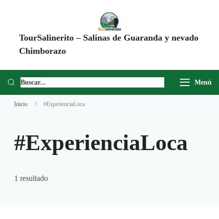
TourSalinerito – Salinas de Guaranda y nevado
Chimborazo
Operadora de turismo en Salinas de Guaranda desde 2008. Tours al
Chimborazo, Minas de Sal, Quesera El Salinerito, Chocolates El
Menú
Salinerito y experiencias comunitarias en Ecuador.
Inicio
#ExperienciaLoca
#ExperienciaLoca
1 resultado