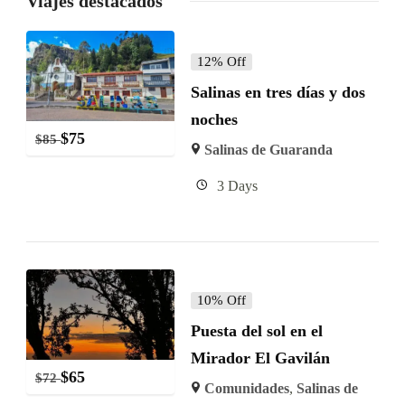
Viajes destacados
12% Off
Salinas en tres días y dos
noches
$
75
$
85
Salinas de Guaranda
3 Days
10% Off
Puesta del sol en el
Mirador El Gavilán
$
65
$
72
Comunidades
,
Salinas de