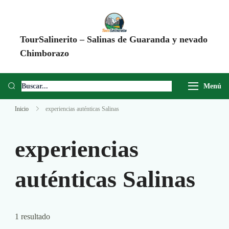
TourSalinerito – Salinas de Guaranda y nevado
Chimborazo
Operadora de turismo en Salinas de Guaranda desde 2008. Tours al
Chimborazo, Minas de Sal, Quesera El Salinerito, Chocolates El
Menú
Salinerito y experiencias comunitarias en Ecuador.
Inicio
experiencias auténticas Salinas
experiencias
auténticas Salinas
1 resultado