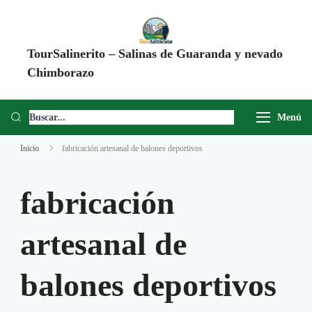
TourSalinerito – Salinas de Guaranda y nevado
Chimborazo
Operadora de turismo en Salinas de Guaranda desde 2008. Tours al
Chimborazo, Minas de Sal, Quesera El Salinerito, Chocolates El
Menú
Salinerito y experiencias comunitarias en Ecuador.
Inicio
fabricación artesanal de balones deportivos
fabricación
artesanal de
balones deportivos