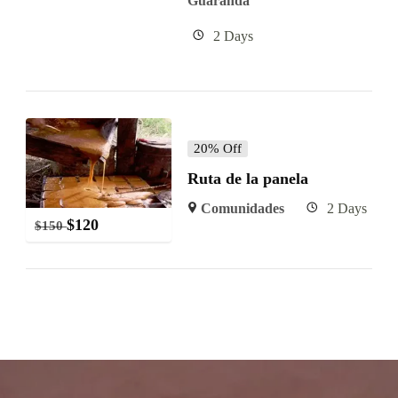
Guaranda
2 Days
20% Off
Ruta de la panela
Comunidades
2 Days
$
120
$
150