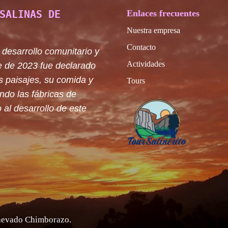
SALINAS DE
Enlaces frecuentes
Nuestra empresa
Contacto
 desarrollo comunitario y
Actividades
e de 2023 fue declarado
s paisajes, su comida y
Tours
ando las fábricas de
 al desarrollo de este
 nevado Chimborazo
.