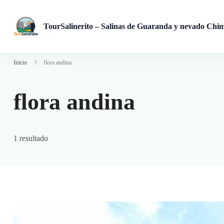
TourSalinerito – Salinas de Guaranda y nevado Chi
Operadora de turismo en Salinas de Guaranda desde 2008. Tours
Inicio
flora andina
flora andina
1 resultado