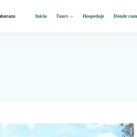
mborazo
Inicio
Tours
Hospedaje
Dónde com
 al Chimborazo, Minas de Sal, Quesera El Salinerito, Chocolates El Salinerito