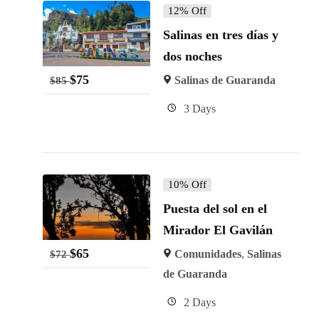
12% Off
Salinas en tres días y
dos noches
$
75
Salinas de Guaranda
$
85
3 Days
10% Off
Puesta del sol en el
Mirador El Gavilán
$
65
Comunidades
,
Salinas
$
72
de Guaranda
2 Days