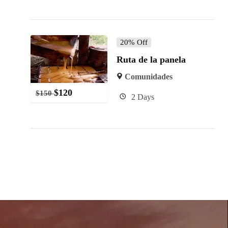
20% Off
Ruta de la panela
Comunidades
$
120
$
150
2 Days