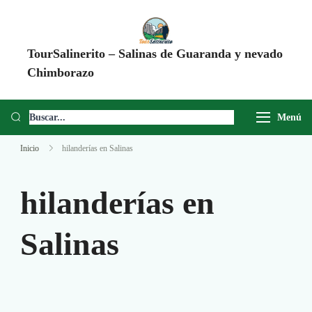
TourSalinerito – Salinas de Guaranda y nevado
Chimborazo
Operadora de turismo en Salinas de Guaranda desde 2008. Tours al
Chimborazo, Minas de Sal, Quesera El Salinerito, Chocolates El
Menú
Salinerito y experiencias comunitarias en Ecuador.
Inicio
hilanderías en Salinas
hilanderías en
Salinas