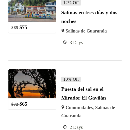
12% Off
Salinas en tres días y dos
noches
$
75
$
85
Salinas de Guaranda
3 Days
10% Off
Puesta del sol en el
Mirador El Gavilán
$
65
$
72
Comunidades
,
Salinas de
Guaranda
2 Days