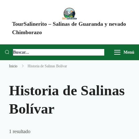
TourSalinerito – Salinas de Guaranda y nevado
Chimborazo
Operadora de turismo en Salinas de Guaranda desde 2008. Tours al
Chimborazo, Minas de Sal, Quesera El Salinerito, Chocolates El
Menú
Salinerito y experiencias comunitarias en Ecuador.
Inicio
Historia de Salinas Bolívar
Historia de Salinas
Bolívar
1 resultado