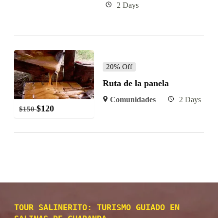
2 Days
20% Off
Ruta de la panela
Comunidades
2 Days
$
120
$
150
TOUR SALINERITO: TURISMO GUIADO EN