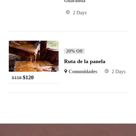
Guaranda
2 Days
20% Off
Ruta de la panela
Comunidades
2 Days
$
120
$
150