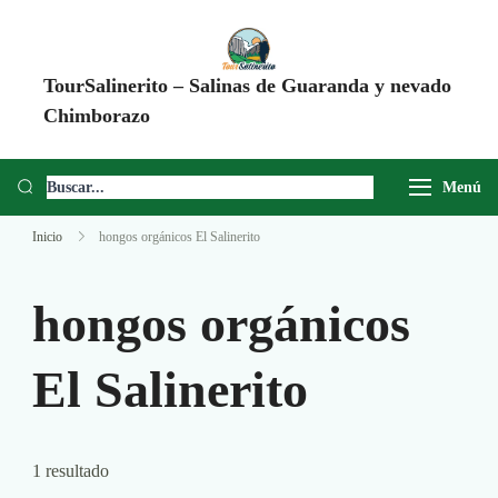
TourSalinerito – Salinas de Guaranda y nevado
Chimborazo
Operadora de turismo en Salinas de Guaranda desde 2008. Tours al
Chimborazo, Minas de Sal, Quesera El Salinerito, Chocolates El
Menú
Salinerito y experiencias comunitarias en Ecuador.
Inicio
hongos orgánicos El Salinerito
hongos orgánicos
El Salinerito
1 resultado