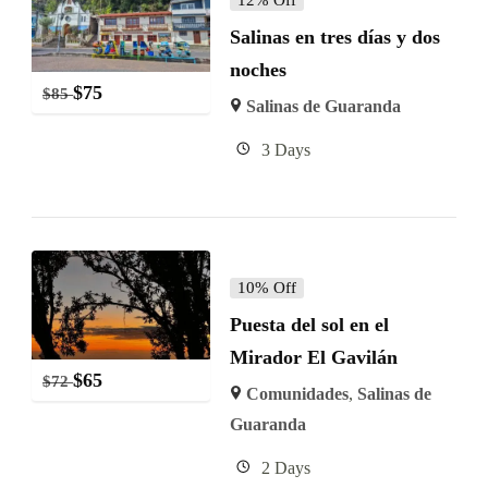
Salinas en tres días y dos
noches
$
75
$
85
Salinas de Guaranda
3 Days
10% Off
Puesta del sol en el
Mirador El Gavilán
$
65
$
72
Comunidades
,
Salinas de
Guaranda
2 Days