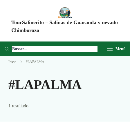
TourSalinerito – Salinas de Guaranda y nevado
Chimborazo
Operadora de turismo en Salinas de Guaranda desde 2008. Tours al
Chimborazo, Minas de Sal, Quesera El Salinerito, Chocolates El
Menú
Salinerito y experiencias comunitarias en Ecuador.
Inicio
#LAPALMA
#LAPALMA
1 resultado