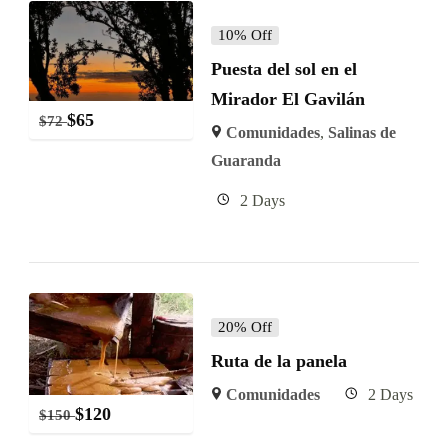
10% Off
Puesta del sol en el
Mirador El Gavilán
$
65
$
72
Comunidades
,
Salinas de
Guaranda
2 Days
20% Off
Ruta de la panela
Comunidades
2 Days
$
120
$
150