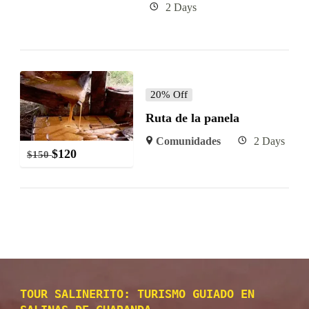
2 Days
20% Off
Ruta de la panela
Comunidades
2 Days
$
120
$
150
TOUR SALINERITO: TURISMO GUIADO EN