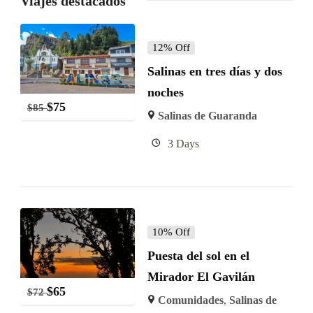
Viajes destacados
12% Off
Salinas en tres días y dos
noches
$
75
$
85
Salinas de Guaranda
3 Days
10% Off
Puesta del sol en el
Mirador El Gavilán
$
65
$
72
Comunidades
,
Salinas de