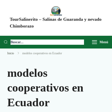
TourSalinerito – Salinas de Guaranda y nevado
Chimborazo
Operadora de turismo en Salinas de Guaranda desde 2008. Tours al
Chimborazo, Minas de Sal, Quesera El Salinerito, Chocolates El
Menú
Salinerito y experiencias comunitarias en Ecuador.
Inicio
modelos cooperativos en Ecuador
modelos
cooperativos en
Ecuador