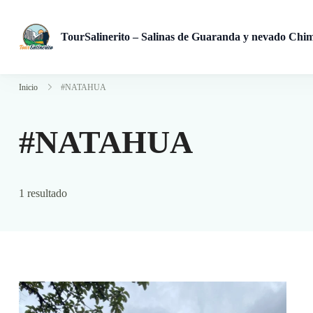
TourSalinerito – Salinas de Guaranda y nevado Chi
Operadora de turismo en Salinas de Guaranda desde 2008. Tours
Inicio
#NATAHUA
#NATAHUA
1 resultado