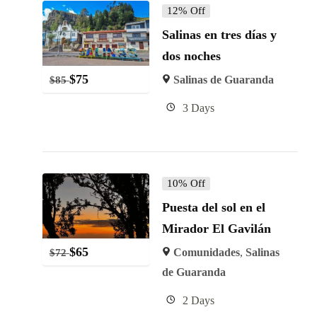
12% Off
Salinas en tres días y
dos noches
$
75
Salinas de Guaranda
$
85
3 Days
10% Off
Puesta del sol en el
Mirador El Gavilán
$
65
Comunidades
,
Salinas
$
72
de Guaranda
2 Days