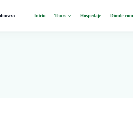
mborazo
Inicio
Tours
Hospedaje
Dónde com
 al Chimborazo, Minas de Sal, Quesera El Salinerito, Chocolates El Salinerito