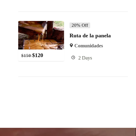
20% Off
Ruta de la panela
Comunidades
$
120
$
150
2 Days