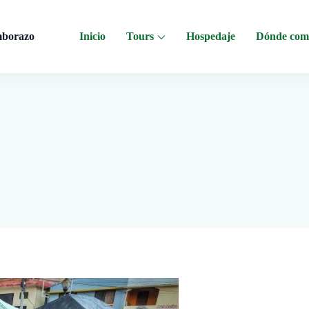
mborazo
Inicio
Tours
Hospedaje
Dónde com
 al Chimborazo, Minas de Sal, Quesera El Salinerito, Chocolates El Salinerito