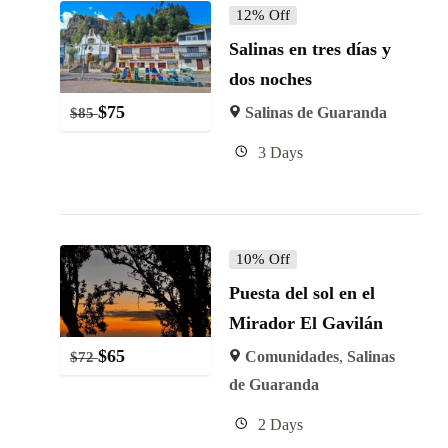
12% Off
Salinas en tres días y
dos noches
$
75
Salinas de Guaranda
$
85
3 Days
10% Off
Puesta del sol en el
Mirador El Gavilán
$
65
Comunidades
,
Salinas
$
72
de Guaranda
2 Days