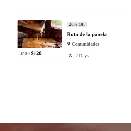
20% Off
Ruta de la panela
Comunidades
$
120
$
150
2 Days