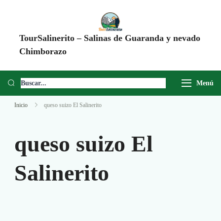
TourSalinerito – Salinas de Guaranda y nevado
Chimborazo
Operadora de turismo en Salinas de Guaranda desde 2008. Tours al
Chimborazo, Minas de Sal, Quesera El Salinerito, Chocolates El
Menú
Salinerito y experiencias comunitarias en Ecuador.
Inicio
queso suizo El Salinerito
queso suizo El
Salinerito