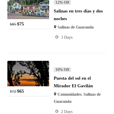
12% Off
Salinas en tres días y dos
noches
$
75
$
85
Salinas de Guaranda
3 Days
10% Off
Puesta del sol en el
Mirador El Gavilán
$
65
$
72
Comunidades
,
Salinas de
Guaranda
2 Days