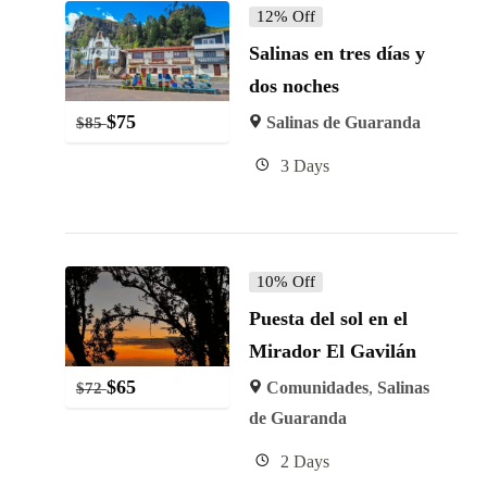
12% Off
Salinas en tres días y
dos noches
$
75
Salinas de Guaranda
$
85
3 Days
10% Off
Puesta del sol en el
Mirador El Gavilán
$
65
Comunidades
,
Salinas
$
72
de Guaranda
2 Days