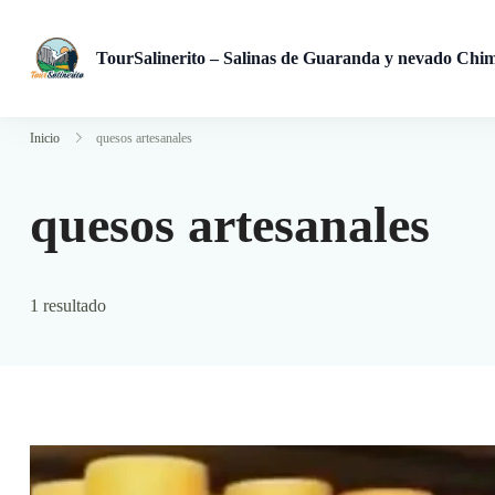
TourSalinerito – Salinas de Guaranda y nevado Chi
Operadora de turismo en Salinas de Guaranda desde 2008. Tours
Inicio
quesos artesanales
quesos artesanales
1 resultado