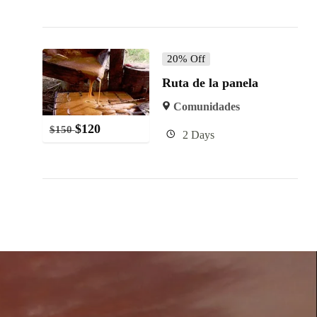
20% Off
Ruta de la panela
Comunidades
$
120
$
150
2 Days