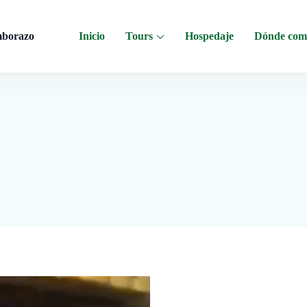
mborazo
Inicio
Tours
Hospedaje
Dónde com
 al Chimborazo, Minas de Sal, Quesera El Salinerito, Chocolates El Salinerito