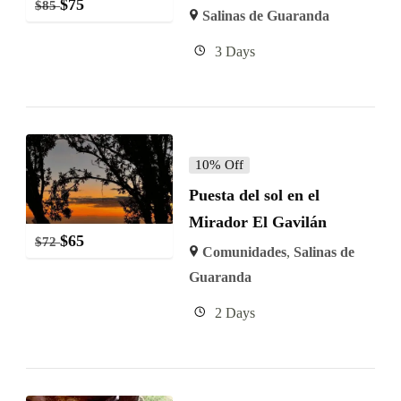
$
75
$
85
Salinas de Guaranda
3 Days
10% Off
Puesta del sol en el
Mirador El Gavilán
$
65
$
72
Comunidades
,
Salinas de
Guaranda
2 Days