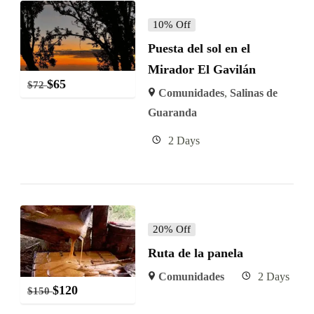
10% Off
Puesta del sol en el
Mirador El Gavilán
$
65
$
72
Comunidades
,
Salinas de
Guaranda
2 Days
20% Off
Ruta de la panela
Comunidades
2 Days
$
120
$
150