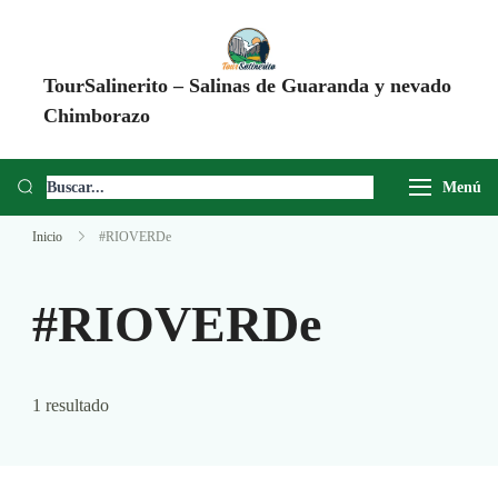
TourSalinerito – Salinas de Guaranda y nevado
Chimborazo
Operadora de turismo en Salinas de Guaranda desde 2008. Tours al
Chimborazo, Minas de Sal, Quesera El Salinerito, Chocolates El
Menú
Salinerito y experiencias comunitarias en Ecuador.
Inicio
#RIOVERDe
#RIOVERDe
1 resultado