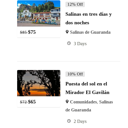
12% Off
Salinas en tres días y
dos noches
$
75
Salinas de Guaranda
$
85
3 Days
10% Off
Puesta del sol en el
Mirador El Gavilán
$
65
Comunidades
,
Salinas
$
72
de Guaranda
2 Days