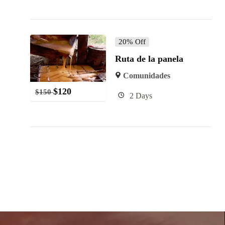
20% Off
Ruta de la panela
Comunidades
$
120
$
150
2 Days