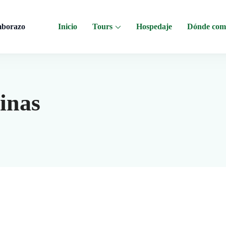
mborazo
Inicio
Tours
Hospedaje
Dónde com
 al Chimborazo, Minas de Sal, Quesera El Salinerito, Chocolates El Salinerito
linas