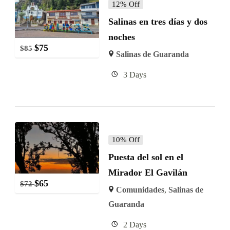
12% Off
Salinas en tres días y dos
noches
$
75
$
85
Salinas de Guaranda
3 Days
10% Off
Puesta del sol en el
Mirador El Gavilán
$
65
$
72
Comunidades
,
Salinas de
Guaranda
2 Days