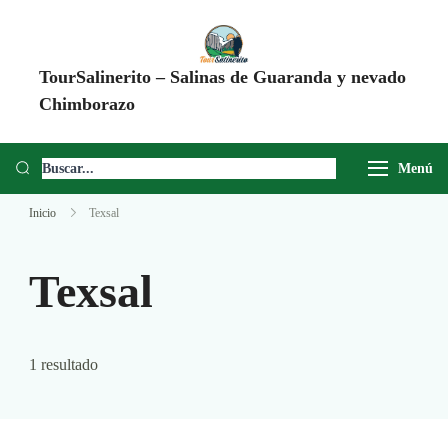
TourSalinerito – Salinas de Guaranda y nevado
Chimborazo
Operadora de turismo en Salinas de Guaranda desde 2008. Tours al
Chimborazo, Minas de Sal, Quesera El Salinerito, Chocolates El
Menú
Salinerito y experiencias comunitarias en Ecuador.
Inicio
Texsal
Texsal
1 resultado