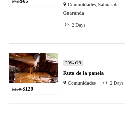
$
65
$
72
Comunidades
,
Salinas de
Guaranda
2 Days
20% Off
Ruta de la panela
Comunidades
2 Days
$
120
$
150