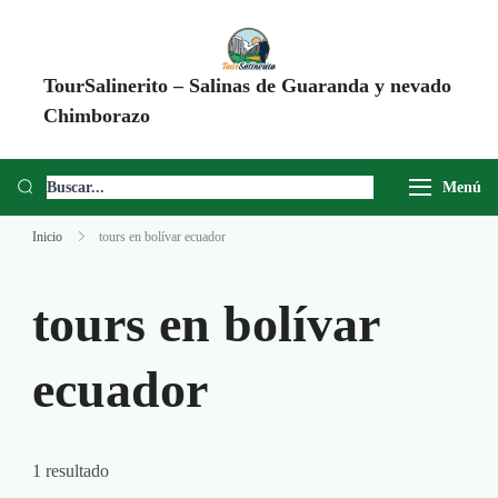
TourSalinerito – Salinas de Guaranda y nevado
Chimborazo
Operadora de turismo en Salinas de Guaranda desde 2008. Tours al
Chimborazo, Minas de Sal, Quesera El Salinerito, Chocolates El
Menú
Salinerito y experiencias comunitarias en Ecuador.
Inicio
tours en bolívar ecuador
tours en bolívar
ecuador
1 resultado