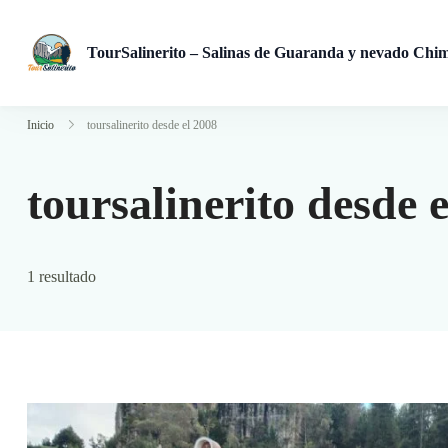
TourSalinerito – Salinas de Guaranda y nevado Chi
Operadora de turismo en Salinas de Guaranda desde 2008. Tours
Inicio
toursalinerito desde el 2008
toursalinerito desde 
1 resultado