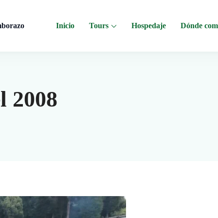
mborazo
Inicio
Tours
Hospedaje
Dónde com
 al Chimborazo, Minas de Sal, Quesera El Salinerito, Chocolates El Salinerito
el 2008