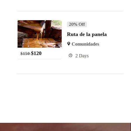
20% Off
Ruta de la panela
Comunidades
$
120
$
150
2 Days