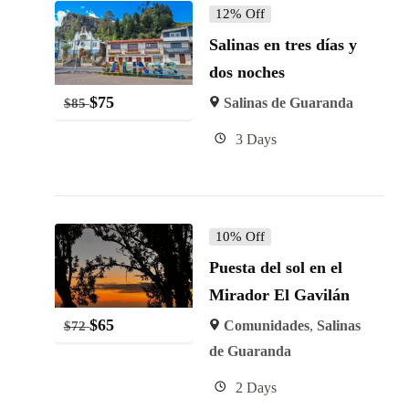
12% Off
Salinas en tres días y
dos noches
$
75
Salinas de Guaranda
$
85
3 Days
10% Off
Puesta del sol en el
Mirador El Gavilán
$
65
Comunidades
,
Salinas
$
72
de Guaranda
2 Days