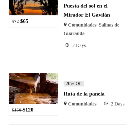
Puesta del sol en el
Mirador El Gavilán
$
65
$
72
Comunidades
,
Salinas de
Guaranda
2 Days
20% Off
Ruta de la panela
Comunidades
2 Days
$
120
$
150