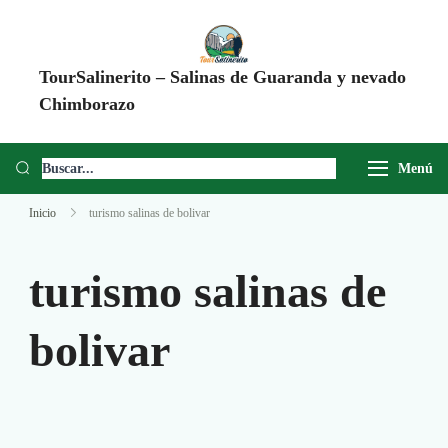
TourSalinerito – Salinas de Guaranda y nevado
Chimborazo
Operadora de turismo en Salinas de Guaranda desde 2008. Tours al
Chimborazo, Minas de Sal, Quesera El Salinerito, Chocolates El
Menú
Salinerito y experiencias comunitarias en Ecuador.
Inicio
turismo salinas de bolivar
turismo salinas de
bolivar