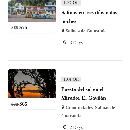
12% Off
Salinas en tres días y dos
noches
$
75
$
85
Salinas de Guaranda
3 Days
10% Off
Puesta del sol en el
Mirador El Gavilán
$
65
$
72
Comunidades
,
Salinas de
Guaranda
2 Days