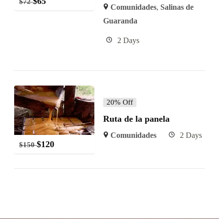
$
65
$
72
Comunidades
,
Salinas de
Guaranda
2 Days
20% Off
Ruta de la panela
Comunidades
2 Days
$
120
$
150