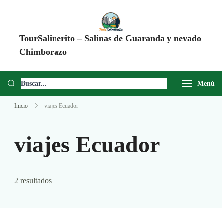
TourSalinerito – Salinas de Guaranda y nevado
Chimborazo
Operadora de turismo en Salinas de Guaranda desde 2008. Tours al
Chimborazo, Minas de Sal, Quesera El Salinerito, Chocolates El
Menú
Salinerito y experiencias comunitarias en Ecuador.
Inicio
viajes Ecuador
viajes Ecuador
2 resultados