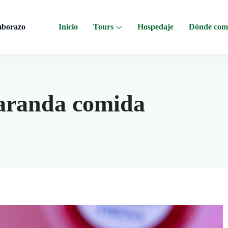
mborazo
Inicio
Tours
Hospedaje
Dónde com
 al Chimborazo, Minas de Sal, Quesera El Salinerito, Chocolates El Salinerito
uaranda comida