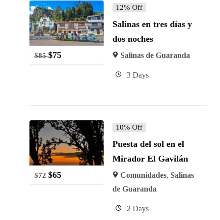
12% Off
Salinas en tres días y
dos noches
$
75
Salinas de Guaranda
$
85
3 Days
10% Off
Puesta del sol en el
Mirador El Gavilán
$
65
Comunidades
,
Salinas
$
72
de Guaranda
2 Days