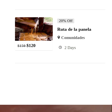
20% Off
Ruta de la panela
Comunidades
$
120
$
150
2 Days