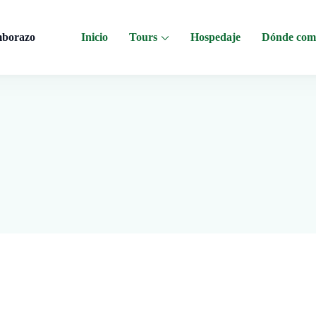
mborazo
Inicio
Tours
Hospedaje
Dónde com
 al Chimborazo, Minas de Sal, Quesera El Salinerito, Chocolates El Salinerito