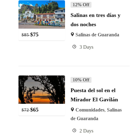
12% Off
Salinas en tres días y
dos noches
$
75
Salinas de Guaranda
$
85
3 Days
10% Off
Puesta del sol en el
Mirador El Gavilán
$
65
Comunidades
,
Salinas
$
72
de Guaranda
2 Days