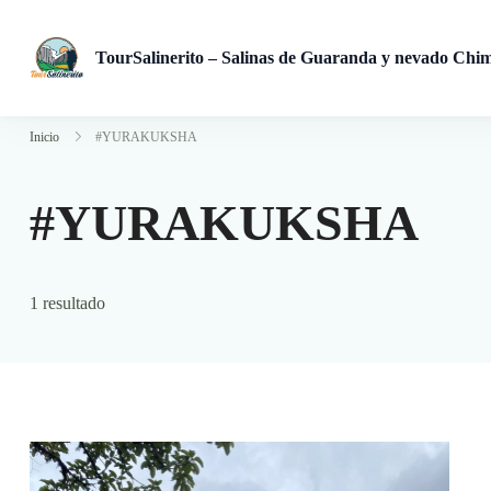
TourSalinerito – Salinas de Guaranda y nevado Chi
Operadora de turismo en Salinas de Guaranda desde 2008. Tours
Inicio
#YURAKUKSHA
#YURAKUKSHA
1 resultado