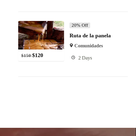
20% Off
Ruta de la panela
Comunidades
$
120
$
150
2 Days