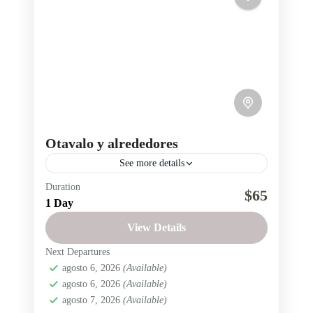
Otavalo y alrededores
See more details
Duration
Otavalo
Región Interandina
Sierra
$65
1 Day
Visita Otavalo, la laguna de Cuicocha y sitios
View Details
mágicos de esta tierra de gente emprendedora.
Next Departures
Región Interandina
,
Ecuador
agosto 6, 2026
(Available)
Fácil
agosto 6, 2026
(Available)
2 People
agosto 7, 2026
(Available)