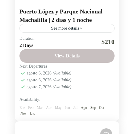
Puerto López y Parque Nacional
Machalilla | 2 días y 1 noche
See more details
Duration
Machalilla
Manabí
Playa
Puerto Lopez
$210
2 Days
Región Litoral
View Details
Tour Puerto López e Isla de la PlataVen a la
Next Departures
Provincia de Manabí y visita Puerto López, el
agosto 6, 2026
(Available)
Parque Nacional Machalilla y la Isla de...
agosto 6, 2026
(Available)
agosto 7, 2026
(Available)
Ecuador
,
Región Litoral
Fácil
Availability:
2 People
Ene
Feb
Mar
Abr
May
Jun
Jul
Ago
Sep
Oct
Nov
Dic