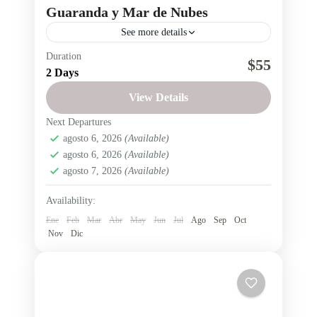
Guaranda y Mar de Nubes
See more details
Duration
Descubre Salinas de Guaranda en un tour de 2
$55
2 Days
días y 1 noche desde Quito o Ambato. Conoce
las fábricas de quesos y chocolates, visita las
View Details
Minas de Sal, disfruta de la gastronomía local y
Next Departures
Provincia de Bolívar
,
Salinas de Guaranda
contempla el atardecer y el Mar de Nubes desde
agosto 6, 2026
(Available)
Fácil
agosto 6, 2026
(Available)
el mirador La Caída del Sol.
1 Person
agosto 7, 2026
(Available)
Availability:
Ene
Feb
Mar
Abr
May
Jun
Jul
Ago
Sep
Oct
Nov
Dic