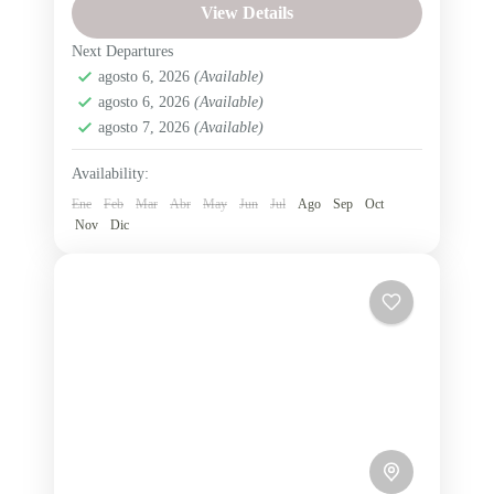
View Details
para Guayaquil Disfruta de una jornada
completa para descubrir un auténtico rincón
Next Departures
agosto 6, 2026
(Available)
mágico del Ecuador. Vive una experiencia...
Salinas de Guaranda
,
Ecuador
,
Provincia de
agosto 6, 2026
(Available)
Bolívar
,
Región Interandina
agosto 7, 2026
(Available)
Fácil
Availability:
1 Person
Ene
Feb
Mar
Abr
May
Jun
Jul
Ago
Sep
Oct
Nov
Dic