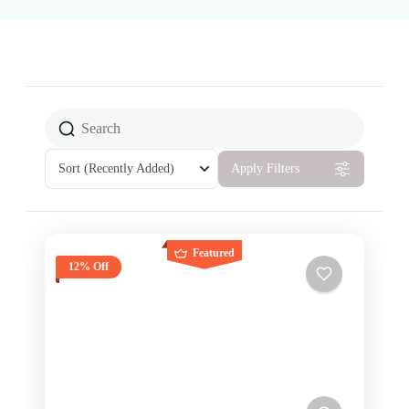
Sort
(Recently Added)
Apply Filters
Featured
12% Off