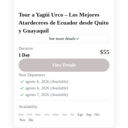
Tour a Yagüi Urco – Los Mejores
Atardeceres de Ecuador desde Quito
y Guayaquil
See more details
Duration
atardeceres en Ecuador
experiencias en Ecuador
$55
1 Day
fotografía de atardeceres Ecuador
View Details
miradores de Ecuador
paisajes del Ecuador
Next Departures
Tour Yagüi Urco
tours desde Guayaquil a Bolívar
agosto 6, 2026
(Available)
tours desde Quito a Bolívar
Toursalinerito Ecuador
agosto 6, 2026
(Available)
agosto 7, 2026
(Available)
turismo de naturaleza ecuador
turismo en Bolívar Ecuador
Availability:
Ene
Feb
Mar
Abr
May
Jun
Jul
Ago
Sep
Oct
turismo en los Andes Ecuador
turismo rural Ecuador
Nov
Dic
viajes a Yagüi Urco
Yagüi Urco Ecuador