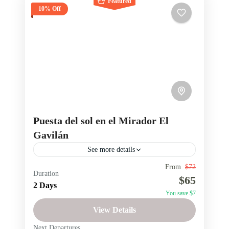
Featured
10% Off
Puesta del sol en el Mirador El
Gavilán
See more details
From
$72
2 días 1 noche Ecuador
atardeceres en Ecuador
Duration
$65
2 Days
escapadas en Ecuador
experiencias en Ecuador
You save $7
Mirador El Gavilán Salinas de Guaranda
View Details
miradores de Ecuador
miradores turísticos Ecuador
Next Departures