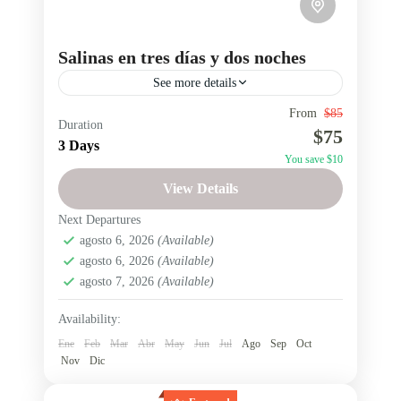
Salinas en tres días y dos noches
See more details
From
$85
City Tour
Salinas de Guaranda
Duration
$75
SALINAS DE GUARANDA
3 Days
You save $10
Salinas de Guaranda
View Details
Fácil
Next Departures
2 People
agosto 6, 2026
(Available)
agosto 6, 2026
(Available)
agosto 7, 2026
(Available)
Availability:
Ene
Feb
Mar
Abr
May
Jun
Jul
Ago
Sep
Oct
Nov
Dic