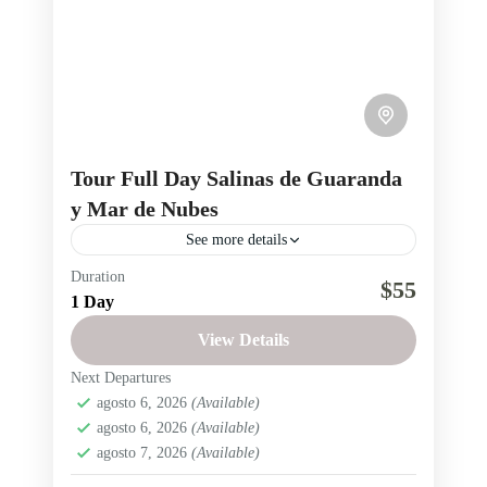
Tour Full Day Salinas de Guaranda
y Mar de Nubes
See more details
Duration
Descubre Salinas de Guaranda en un tour full
$55
1 Day
day desde Quito. Visita las Minas de Sal, la
Quesera El Salinerito, la Fábrica de Chocolates
View Details
y los emprendimientos artesanales de la
Next Departures
Provincia de Bolívar
,
Salinas de Guaranda
comunidad. Finaliza la jornada contemplando el
agosto 6, 2026
(Available)
Fácil
agosto 6, 2026
(Available)
Mar de Nubes y el Chimborazo desde el
1 Person
agosto 7, 2026
(Available)
mirador La Caída del Sol.