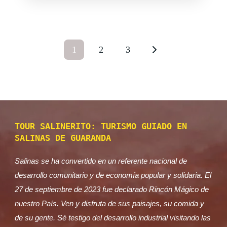
Descubre el Tour a Yagüi Urco, uno de los
destinos más impresionantes para ver
atardeceres en el Ecuador. Ubicado en la
1
2
3
provincia de Bolívar, el...
Provincia de Bolívar
,
San Miguel
Fácil
TOUR SALINERITO: TURISMO GUIADO EN
SALINAS DE GUARANDA
Salinas se ha convertido en un referente nacional de
desarrollo comunitario y de economía popular y solidaria. El
27 de septiembre de 2023 fue declarado Rincón Mágico de
nuestro País. Ven y disfruta de sus paisajes, su comida y
de su gente. Sé testigo del desarrollo industrial visitando las