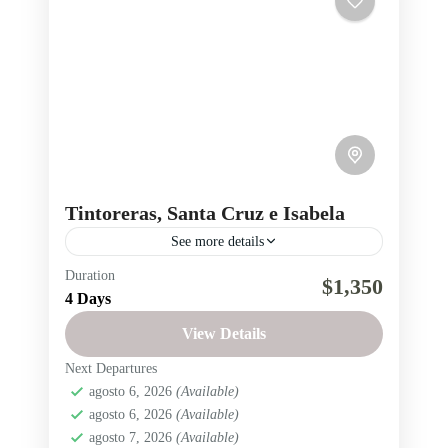
Tintoreras, Santa Cruz e Isabela
See more details
Duration
Galapagos
Isabela
Región insular
$1,350
4 Days
Santa Cruz
Titorera
View Details
Ruta islote Las Tintoreras, Tortuga Bay e Islas
Next Departures
Santa Cruz e Isabela, en las Islas Encantadas
agosto 6, 2026
(Available)
Ecuador
,
Región Insular
agosto 6, 2026
(Available)
Fácil
agosto 7, 2026
(Available)