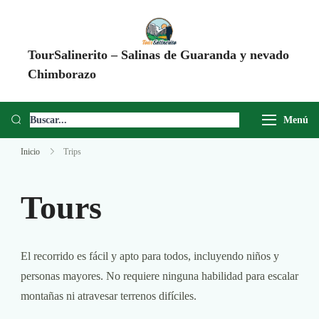
TourSalinerito – Salinas de Guaranda y nevado
Chimborazo
Operadora de turismo en Salinas de Guaranda desde 2008. Tours al
Chimborazo, Minas de Sal, Quesera El Salinerito, Chocolates El
Menú
Salinerito y experiencias comunitarias en Ecuador.
Inicio
Trips
Tours
El recorrido es fácil y apto para todos, incluyendo niños y
personas mayores. No requiere ninguna habilidad para escalar
montañas ni atravesar terrenos difíciles.