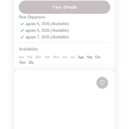
Salinas de Guaranda
View Details
Salinas de Guaranda - Santuario el Guayco,
Next Departures
rincón andino de fé y espiritualidad.
agosto 6, 2026
(Available)
Provincia de Bolívar
,
San José de Chimbo
agosto 6, 2026
(Available)
Fácil
agosto 7, 2026
(Available)
4 People
Availability:
Ene
Feb
Mar
Abr
May
Jun
Jul
Ago
Sep
Oct
Nov
Dic