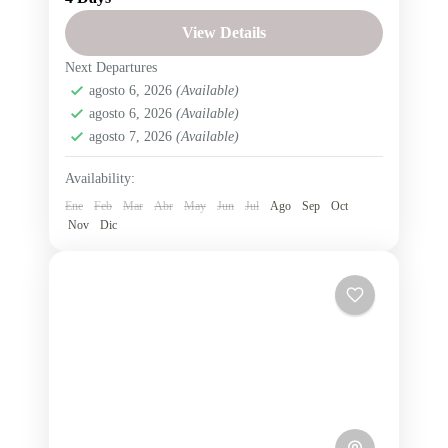
San Cristobal
Santa Cruz
View Details
Tour Salinerito a las islas Santa Cruz, San
Next Departures
Cristóbal e Isabela.
agosto 6, 2026
(Available)
Ecuador
,
Región Insular
agosto 6, 2026
(Available)
Fácil
agosto 7, 2026
(Available)
1 Person
Availability:
Ene
Feb
Mar
Abr
May
Jun
Jul
Ago
Sep
Oct
Nov
Dic