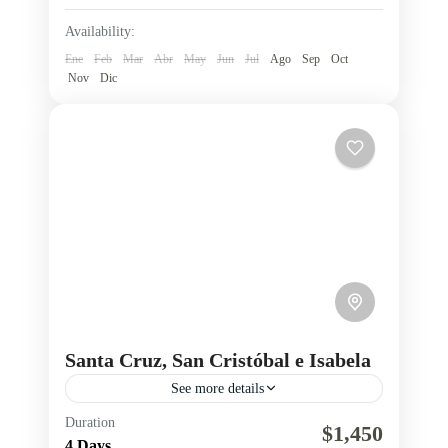
1 Person
Availability:
Ene
Feb
Mar
Abr
May
Jun
Jul
Ago
Sep
Oct
Nov
Dic
Santa Cruz, San Cristóbal e Isabela
See more details
Duration
Isabela
islas Galápagos
Región insular
$1,450
4 Days