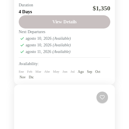
Duration
Galapagos
Isabela
Región insular
$1,350
4 Days
Santa Cruz
Titorera
View Details
Ruta islote Las Tintoreras, Tortuga Bay e Islas
Next Departures
Santa Cruz e Isabela, en las Islas Encantadas
agosto 10, 2026
(Available)
Ecuador
,
Región Insular
agosto 10, 2026
(Available)
Fácil
agosto 11, 2026
(Available)
1 Person
Availability:
Ene
Feb
Mar
Abr
May
Jun
Jul
Ago
Sep
Oct
Nov
Dic