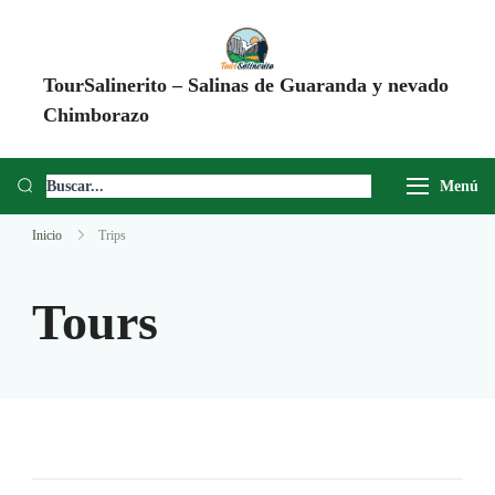
TourSalinerito – Salinas de Guaranda y nevado
Chimborazo
Operadora de turismo en Salinas de Guaranda desde 2008. Tours al
Chimborazo, Minas de Sal, Quesera El Salinerito, Chocolates El
Menú
Salinerito y experiencias comunitarias en Ecuador.
Inicio
Trips
Tours