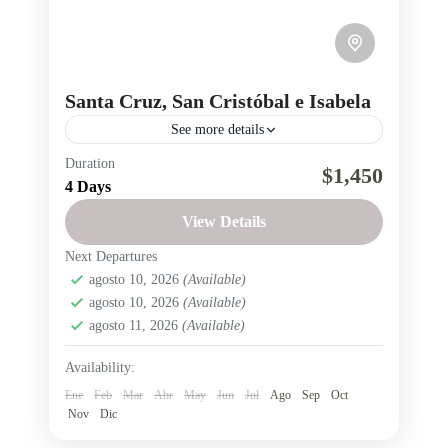
Santa Cruz, San Cristóbal e Isabela
See more details
Duration
Isabela
islas Galápagos
Región insular
$1,450
4 Days
San Cristobal
Santa Cruz
View Details
Tour Salinerito a las islas Santa Cruz, San
Next Departures
Cristóbal e Isabela.
agosto 10, 2026
(Available)
Ecuador
,
Región Insular
agosto 10, 2026
(Available)
Fácil
agosto 11, 2026
(Available)
1 Person
Availability:
Ene
Feb
Mar
Abr
May
Jun
Jul
Ago
Sep
Oct
Nov
Dic